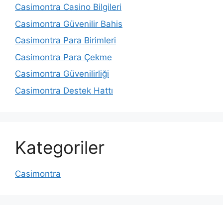
Casimontra Casino Bilgileri
Casimontra Güvenilir Bahis
Casimontra Para Birimleri
Casimontra Para Çekme
Casimontra Güvenilirliği
Casimontra Destek Hattı
Kategoriler
Casimontra