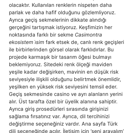
olacaktır. Kullanılan renklerin nispeten daha
parlak ve daha hafif olduğunu gözlemliyoruz.
Ayrıca geçiş sekmelerinin dikkate alındığı
gerçeğini tartışmak istiyoruz. Keşfimizin her
noktasında farklı bir sekme
Casimontra
ekosistem i̇sim
fark etsek de, canlı renk geçişleri
ile birbirlerinden görsel olarak farklıdırlar. Bu
projede karmaşık bir tasarım öğesi bulmayı
beklemiyoruz. Sitedeki renk ölçeği maviden
yeşile kadar değişirken, mavinin en düşük risk
seviyesiyle ilişkili olduğunu belirtmek önemlidir,
yeşilken en yüksek risk seviyesini temsil eder.
Geçiş sekmesinde casino ve ayrı alanların yerini
alır. Üst tarafta özel bir üyelik alanına sahiptir.
Ayrıca giriş prosedürleri sırasında girişinizi
sağlama fırsatınız var. Ayrıca, dil tercihinizi
değiştirme seçeneğiniz vardır. Ana sayfa Türk
dili seçeneğinde açılır. İletişim için ‘seni arayalım’