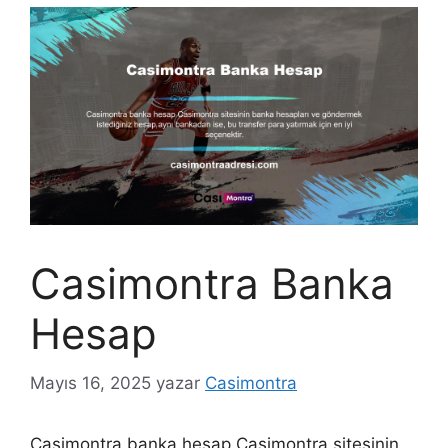
Casimontra Banka
Hesap
Mayıs 16, 2025
yazar
Casimontra
Casimontra banka hesap Casimontra sitesinin