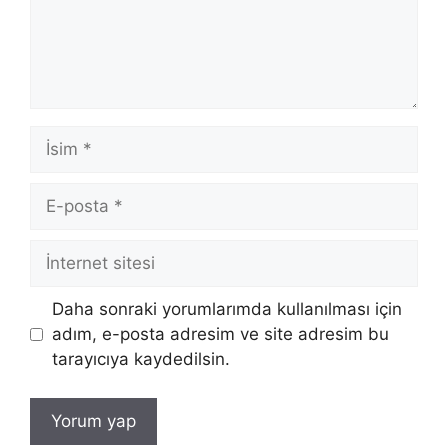
İsim
E-
posta
İnternet
sitesi
Daha sonraki yorumlarımda kullanılması için
adım, e-posta adresim ve site adresim bu
tarayıcıya kaydedilsin.