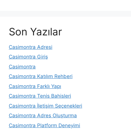
Son Yazılar
Casimontra Adresi
Casimontra Giriş
Casimontra
Casimontra Katılım Rehberi
Casimontra Farklı Yapı
Casimontra Tenis Bahisleri
Casimontra İletişim Seçenekleri
Casimontra Adres Oluşturma
Casimontra Platform Deneyimi