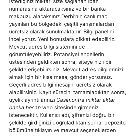
İstediğiniz miktarı size sağlanan Iban
numarasına aktaracaksınız ve bir banka
makbuzu alacaksınız.Derbi’nin canlı maç
yayınları bu bölgedeki çeşitli yarışmalardan
ücretsiz olarak sunulmaktadır. Bilgi panelini
inceliyoruz. Yeni bonuslara dikkat edebiliriz.
Mevcut adres bilgi sistemini de
görüntüleyebiliriz. Potansiyel engellerin
üstesinden geldikten sonra, siteye hızlı bir
şekilde erişebilirsiniz. Mevcut adres bilgilerinizi
almak için bir kısa mesaj gönderiyorsunuz.
Geçerli adres bilgi mesajını ücretsiz olarak
alabilirsiniz. Kayıt sürecini tamamladıktan sonra,
üyelik ayrıntılarınızı
Casimontra miktar aktar
banka hesap
web sitesinde girmeniz
istenecektir. Kullanıcı adı, şifrenizi doğru bir
şekilde girdiğinizi doğruladıktan sonra, depozito
bölümüne tıklayın ve mevcut seçeneklerden