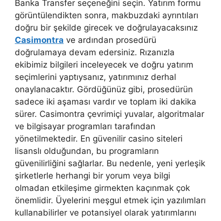
Banka Transfer seçeneğini seçin. Yatırım formu
görüntülendikten sonra, makbuzdaki ayrıntıları
doğru bir şekilde girecek ve doğrulayacaksınız
Casimontra
ve ardından prosedürü
doğrulamaya devam edersiniz. Rızanızla
ekibimiz bilgileri inceleyecek ve doğru yatırım
seçimlerini yaptıysanız, yatırımınız derhal
onaylanacaktır. Gördüğünüz gibi, prosedürün
sadece iki aşaması vardır ve toplam iki dakika
sürer. Casimontra çevrimiçi yuvalar, algoritmalar
ve bilgisayar programları tarafından
yönetilmektedir. En güvenilir casino siteleri
lisanslı olduğundan, bu programların
güvenilirliğini sağlarlar. Bu nedenle, yeni yerleşik
şirketlerle herhangi bir yorum veya bilgi
olmadan etkileşime girmekten kaçınmak çok
önemlidir. Üyelerini meşgul etmek için yazılımları
kullanabilirler ve potansiyel olarak yatırımlarını