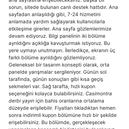
ana sayfasına erişebileceksiniz. Başka bir
sorun, sitede bulunan canlı destek hattıdır. Ana
sayfadan anlaşıldığı gibi, 7-24 hizmetini
anlamada yardım sağlayarak kullanıcılarla
etkileşime girerler. Ana sayfa gözlemlerimize
devam ediyoruz. Bilgi panelinin iki bölüme
ayrıldığını açıklığa kavuşturmak istiyoruz. Bu
yere uymayı unutmayın. İlerledikçe, ekranın üç
farklı bölüme ayrıldığını gözlemliyoruz.
Geleneksel bir tasarım konsepti olarak, orta
panelde yarışmalar sergileniyor. Günün sol
tarafında, günün sonuçları gibi kısa geçiş
sekmeleri var. Sağ tarafta, hızlı kupon
seçeneğini kolayca bulabilirsiniz.
Casimontra
derbi yayın
için bahis oranlarına ortalama
düzeyde erişilebilir. Fiyatları tıkladıktan hemen
sonra indirimli kupon bölümüne hızlı bir şekilde
erişebilirsiniz. Bu bölümde, gerçekleşecek