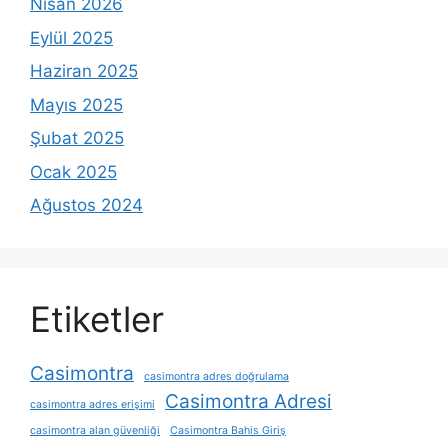
Nisan 2026
Eylül 2025
Haziran 2025
Mayıs 2025
Şubat 2025
Ocak 2025
Ağustos 2024
Etiketler
Casimontra
casimontra adres doğrulama
Casimontra Adresi
casimontra adres erişimi
casimontra alan güvenliği
Casimontra Bahis Giriş