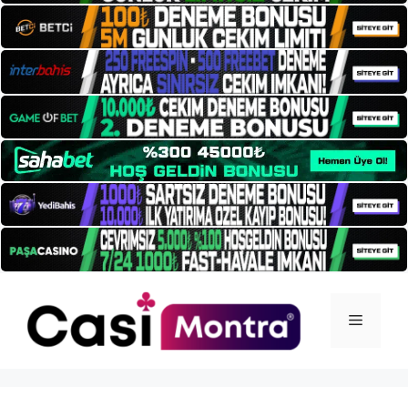
İçeriğe
atla
Menü