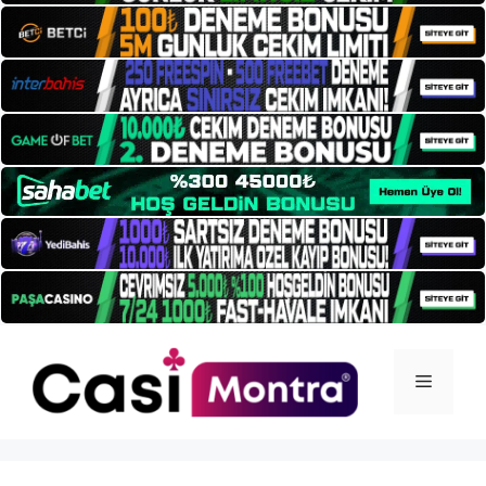
İçeriğe
atla
Menü