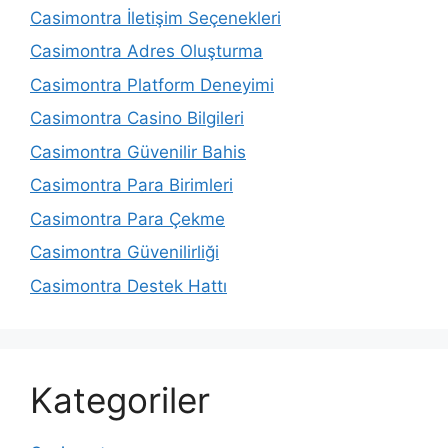
Casimontra İletişim Seçenekleri
Casimontra Adres Oluşturma
Casimontra Platform Deneyimi
Casimontra Casino Bilgileri
Casimontra Güvenilir Bahis
Casimontra Para Birimleri
Casimontra Para Çekme
Casimontra Güvenilirliği
Casimontra Destek Hattı
Kategoriler