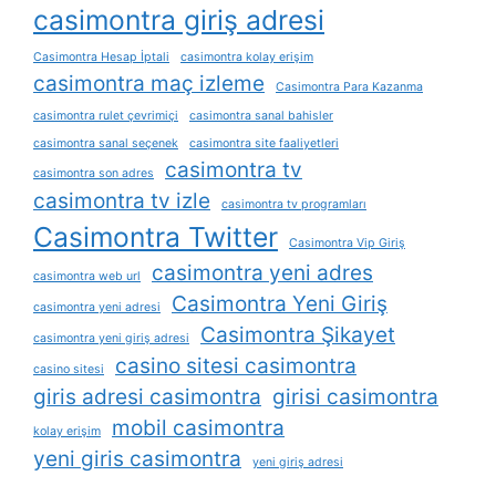
casimontra giriş adresi
Casimontra Hesap İptali
casimontra kolay erişim
casimontra maç izleme
Casimontra Para Kazanma
casimontra rulet çevrimiçi
casimontra sanal bahisler
casimontra sanal seçenek
casimontra site faaliyetleri
casimontra tv
casimontra son adres
casimontra tv izle
casimontra tv programları
Casimontra Twitter
Casimontra Vip Giriş
casimontra yeni adres
casimontra web url
Casimontra Yeni Giriş
casimontra yeni adresi
Casimontra Şikayet
casimontra yeni giriş adresi
casino sitesi casimontra
casino sitesi
giris adresi casimontra
girisi casimontra
mobil casimontra
kolay erişim
yeni giris casimontra
yeni giriş adresi