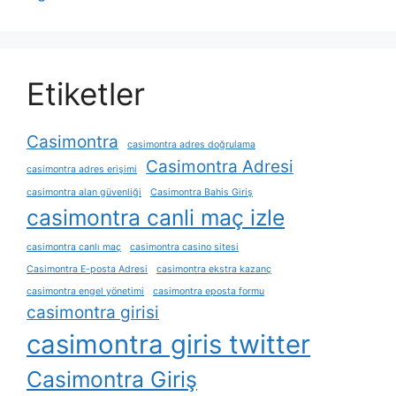
Etiketler
Casimontra
casimontra adres doğrulama
Casimontra Adresi
casimontra adres erişimi
casimontra alan güvenliği
Casimontra Bahis Giriş
casimontra canli maç izle
casimontra canlı maç
casimontra casino sitesi
Casimontra E-posta Adresi
casimontra ekstra kazanç
casimontra engel yönetimi
casimontra eposta formu
casimontra girisi
casimontra giris twitter
Casimontra Giriş