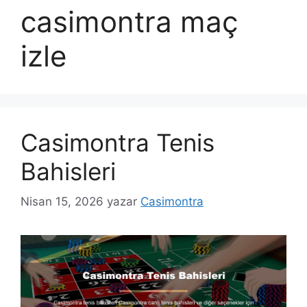
casimontra maç
izle
Casimontra Tenis
Bahisleri
Nisan 15, 2026
yazar
Casimontra