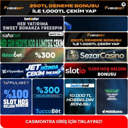
×
CASIMONTRA GİRİŞ İÇİN TIKLAYINIZ!